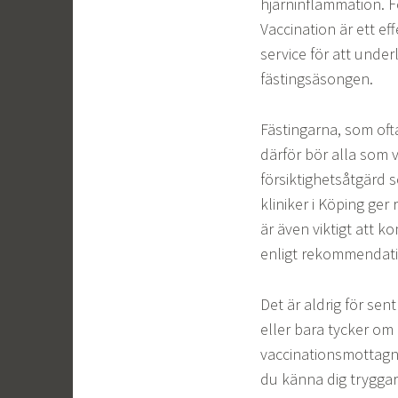
hjärninflammation. Fö
Vaccination är ett ef
service för att under
fästingsäsongen.
Fästingarna, som oft
därför bör alla som v
försiktighetsåtgärd s
kliniker i Köping ge
är även viktigt att 
enligt rekommendat
Det är aldrig för sent
eller bara tycker om 
vaccinationsmottagni
du känna dig tryggar