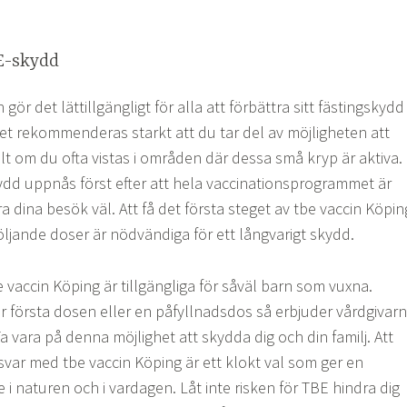
BE-skydd
gör det lättillgängligt för alla att förbättra sitt fästingskydd
et rekommenderas starkt att du tar del av möjligheten att
llt om du ofta vistas i områden där dessa små kryp är aktiva.
kydd uppnås först efter att hela vaccinationsprogrammet är
 dina besök väl. Att få det första steget av tbe vaccin Köpin
öljande doser är nödvändiga för ett långvarigt skydd.
be vaccin Köping är tillgängliga för såväl barn som vuxna.
r första dosen eller en påfyllnadsdos så erbjuder vårdgivar
Ta vara på denna möjlighet att skydda dig och din familj. Att
svar med tbe vaccin Köping är ett klokt val som ger en
e i naturen och i vardagen. Låt inte risken för TBE hindra dig