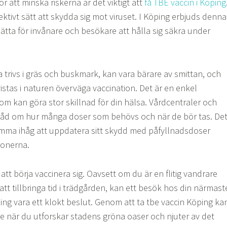
r att minska riskerna är det viktigt att
få TBE vaccin i Köping
fektivt sätt att skydda sig mot viruset. I Köping erbjuds denna
lätta för invånare och besökare att hålla sig säkra under
a trivs i gräs och buskmark, kan vara bärare av smittan, och
istas i naturen överväga vaccination. Det är en enkel
om kan göra stor skillnad för din hälsa. Vårdcentraler och
r råd om hur många doser som behövs och när de bör tas. De
komma ihåg att uppdatera sitt skydd med påfyllnadsdoser
ionerna.
 att börja vaccinera sig. Oavsett om du är en flitig vandrare
att tillbringa tid i trädgården, kan ett besök hos din närmast
ng vara ett klokt beslut. Genom att ta tbe vaccin Köping ka
e när du utforskar stadens gröna oaser och njuter av det