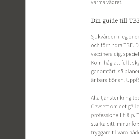
varma vädret.
Din guide till T
Sjukvården i regionen 
och förhindra TBE. D
vaccinera dig, specie
Kom ihåg att fullt s
genomfört, så planera
är bara början. Uppf
Alla tjänster kring t
Oavsett om det gälle
professionell hjälp. 
stärka ditt immunför
tryggare tillvaro båd