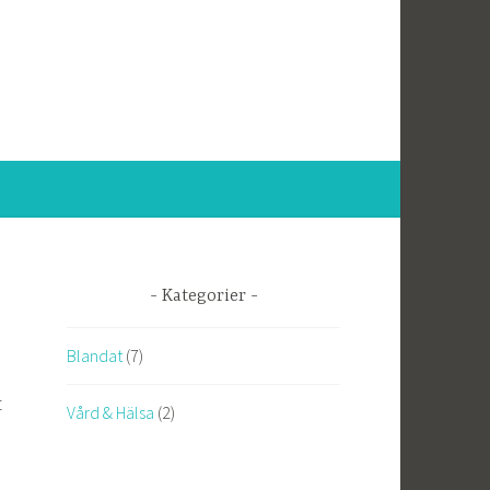
Kategorier
Blandat
(7)
t
Vård & Hälsa
(2)