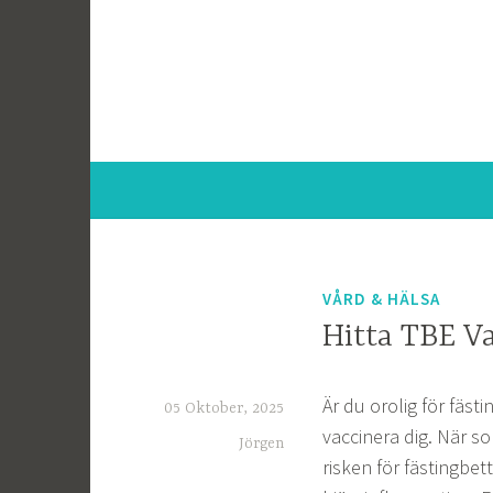
VÅRD & HÄLSA
Hitta TBE Va
Är du orolig för fäs
05 Oktober, 2025
vaccinera dig. När s
Jörgen
risken för fästingbe