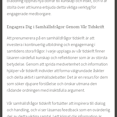
bläddring öppnas nya dörrar till kunskap och insikt, och vi är
stolta över att kunna erbjuda detta viktiga verktyg för
engagerade medborgare.
Engagera Dig i Samhällsfrågor Genom Vår Tidskrift
Att prenumerera på en samhällsfrågor tidskrift är att
investera i kontinuerlig utbildning och engagemang i
samtidens stora frågor. I varje upplaga av vår tidskrift finner
läsaren värdefull kunskap och reflektioner som är av största
betydelse. Genom att sprida medvetenhet och information
hjälper vår tidskrift individer att forma välgrundade åsikter
och delta aktivt i samhällsdebatter. Det är en resurs för dem
som söker djupare förståelse och önskar utmana den
rådande ordningen med insiktsfulla argument.
Vår samhällsfrågor tidskrift fortsätter att inspirera till dialog
och handling, och vi ser läsarnas feedback som en ovärderlig
del av detta viktiga samtal. I ett klimat där information är