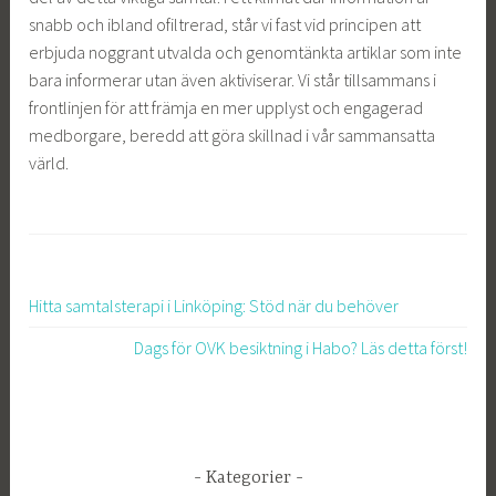
snabb och ibland ofiltrerad, står vi fast vid principen att
erbjuda noggrant utvalda och genomtänkta artiklar som inte
bara informerar utan även aktiviserar. Vi står tillsammans i
frontlinjen för att främja en mer upplyst och engagerad
medborgare, beredd att göra skillnad i vår sammansatta
värld.
Hitta samtalsterapi i Linköping: Stöd när du behöver
Inläggsnavigering
Dags för OVK besiktning i Habo? Läs detta först!
Kategorier