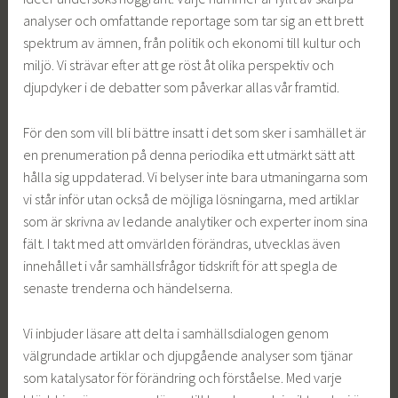
analyser och omfattande reportage som tar sig an ett brett
spektrum av ämnen, från politik och ekonomi till kultur och
miljö. Vi strävar efter att ge röst åt olika perspektiv och
djupdyker i de debatter som påverkar allas vår framtid.
För den som vill bli bättre insatt i det som sker i samhället är
en prenumeration på denna periodika ett utmärkt sätt att
hålla sig uppdaterad. Vi belyser inte bara utmaningarna som
vi står inför utan också de möjliga lösningarna, med artiklar
som är skrivna av ledande analytiker och experter inom sina
fält. I takt med att omvärlden förändras, utvecklas även
innehållet i vår samhällsfrågor tidskrift för att spegla de
senaste trenderna och händelserna.
Vi inbjuder läsare att delta i samhällsdialogen genom
välgrundade artiklar och djupgående analyser som tjänar
som katalysator för förändring och förståelse. Med varje