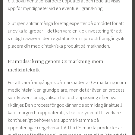
ditt dokumentationsarbete uppdaterat och redo att visas
upp för myndigheter vid en eventuell granskning.
Slutligen anlitar många företag experter på området för att
undvika fallgropar – det kan vara en klok investering för att
smidigt navigera i den regulatoriska miljön och framgångsrikt
placera din medicintekniska produkt på marknaden.
Framtidssäkring genom CE märkning inom
medicinteknik
För att vara framgångsrik på marknaden är CE märkning inom
medicinteknik en grundpelare, men det är även en process
som kräver ständig vaksamhet och anpassning efter nya
riktlinjer. Den process för godkännande som idag är aktuell
kan i morgon ha uppdaterats, vilket betyder att tillverkare
kontinuerligt behöver vara uppmärksamma på
uppdateringar i regelverket. Att ha CE-märkta produkter är