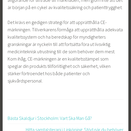
avgörande för tillträde till marknaden, men glöm inte att det
är början på en cykel av kvalitetssäkring och patienttrygghet.
Det krävs en gedigen strategi för att upprätthålla CE-
märkningen. Tillverkarens förmåga att upprätthålla adekvata
kvalitetssystem och ha beredskap för myndigheters
granskningar är nyckeln till att fortsätta föra ut livsviktig
medicinteknisk utrustning till de som behöver dem mest.
Kom ihåg, CE-märkningen är en kvalitetsstämpel som
speglar din produkts tillförlitlighet och säkerhet, vilken
stärker förtroendet hos både patienter och
sjukvårdspersonal.
Bästa Skaldjur i Stockholm: Vart Ska Man Gå?
Inläggsnavigering
Hitta samtalsterapi i Linköping: Stöd när du behöver