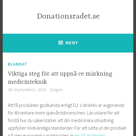
Donationsradet.se
MENY
BLANDAT
Viktiga steg för att uppnå ce märkning
medicinteknik
28 September, 2025
Jörgen
Att få produkter godkända enligt EU: s direktiv är avgörande
för tillverkare inom sjukvårdsbranschen. Läs vidare för att
förstå hur du säkerställer att din medicinska utrustning
uppfyller nödvändiga standarder. För att sätta ut din produkt
på den europeiska marknaden är
en CE märkning